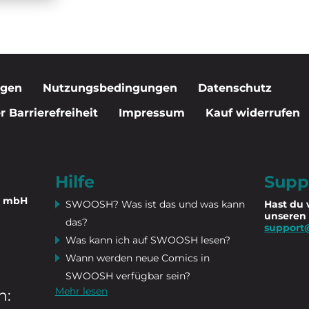
igen
Nutzungsbedingungen
Datenschutz
 Barrierefreiheit
Impressum
Kauf widerrufen
Hilfe
Supp
n mbH
SWOOSH? Was ist das und was kann
Hast du 
unseren
das?
support
Was kann ich auf SWOOSH lesen?
Wann werden neue Comics in
SWOOSH verfügbar sein?
Mehr lesen
n: