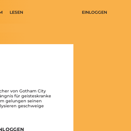
M
LESEN
EINLOGGEN
recher von Gotham City
ngnis für geisteskranke
dem gelungen seinen
lysieren geschweige
INLOGGEN