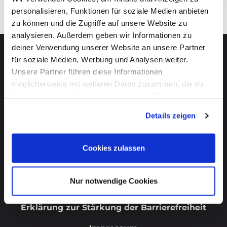
personalisieren, Funktionen für soziale Medien anbieten
zu können und die Zugriffe auf unsere Website zu
analysieren. Außerdem geben wir Informationen zu
deiner Verwendung unserer Website an unsere Partner
für soziale Medien, Werbung und Analysen weiter.
Unsere Partner führen diese Informationen
möglicherweise mit weiteren Daten zusammen, die du
ihnen bereitgestellt hast oder die sie im Rahmen deiner
Start
Nutzung der Dienste gesammelt haben. Mehr dazu
Details zeigen
erfährst du in unseren
Datenschutzerklärung
.
FAQ
Abo kündigen
Cookies zulassen
Nutzungsbedingungen
Nur notwendige Cookies
Datenschutz
Erklärung zur Stärkung der Barrierefreiheit