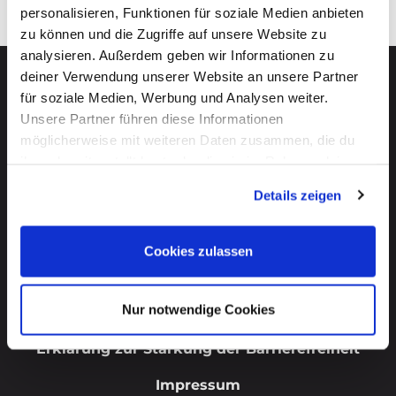
personalisieren, Funktionen für soziale Medien anbieten
zu können und die Zugriffe auf unsere Website zu
analysieren. Außerdem geben wir Informationen zu
deiner Verwendung unserer Website an unsere Partner
für soziale Medien, Werbung und Analysen weiter.
Unsere Partner führen diese Informationen
möglicherweise mit weiteren Daten zusammen, die du
ihnen bereitgestellt hast oder die sie im Rahmen deiner
Start
Nutzung der Dienste gesammelt haben. Mehr dazu
Details zeigen
erfährst du in unseren
Datenschutzerklärung
.
FAQ
Abo kündigen
Cookies zulassen
Nutzungsbedingungen
Nur notwendige Cookies
Datenschutz
Erklärung zur Stärkung der Barrierefreiheit
Impressum