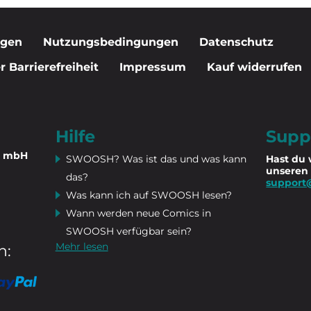
igen
Nutzungsbedingungen
Datenschutz
 Barrierefreiheit
Impressum
Kauf widerrufen
Hilfe
Supp
n mbH
SWOOSH? Was ist das und was kann
Hast du 
unseren
das?
support
Was kann ich auf SWOOSH lesen?
Wann werden neue Comics in
SWOOSH verfügbar sein?
Mehr lesen
n: