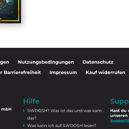
igen
Nutzungsbedingungen
Datenschutz
 Barrierefreiheit
Impressum
Kauf widerrufen
Hilfe
Supp
n mbH
SWOOSH? Was ist das und was kann
Hast du 
unseren
das?
support
Was kann ich auf SWOOSH lesen?