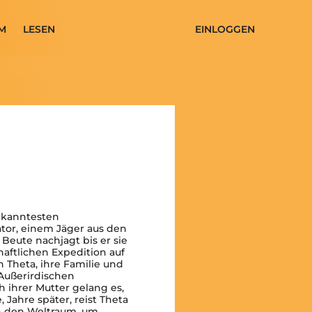
M
LESEN
EINLOGGEN
ekanntesten
tor, einem Jäger aus den
r Beute nachjagt bis er sie
haftlichen Expedition auf
Theta, ihre Familie und
Außerirdischen
h ihrer Mutter gelang es,
Jahre später, reist Theta
ch den Weltraum, um