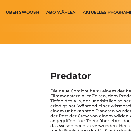
ÜBER SWOOSH
ABO WÄHLEN
AKTUELLES PROGRAM
Predator
Die neue Comicreihe zu einem der b
Filmmonstern aller Zeiten, dem Preda
Tiefen des Alls, der unerbittlich seine
erledigt hat. Während einer wissensc
einem unbekannten Planeten wurden 
der Rest der Crew von einem wilden 
angegriffen. Nur Theta überlebte, doc
das Wesen noch zu verwunden. Heute, 
nur in Begleitung der K.I. Sandy dur