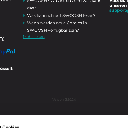
SWOOSH? Was ist das und was kann
Hast du 
unseren
das?
support
Was kann ich auf SWOOSH lesen?
Wann werden neue Comics in
SWOOSH verfügbar sein?
Mehr lesen
n:
üsselt
Version: 3.20.2.0
t Cookies