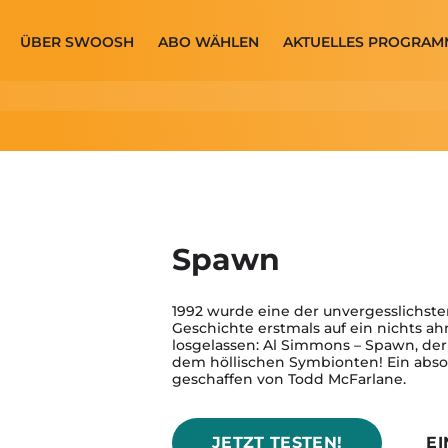
ÜBER SWOOSH
ABO WÄHLEN
AKTUELLES PROGRAM
Spawn
1992 wurde eine der unvergesslichste
Geschichte erstmals auf ein nichts 
losgelassen: Al Simmons – Spawn, der 
dem höllischen Symbionten! Ein absol
geschaffen von Todd McFarlane.
JETZT TESTEN!
E