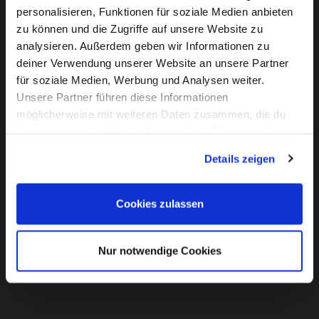
personalisieren, Funktionen für soziale Medien anbieten
zu können und die Zugriffe auf unsere Website zu
analysieren. Außerdem geben wir Informationen zu
deiner Verwendung unserer Website an unsere Partner
Kontakt
für soziale Medien, Werbung und Analysen weiter.
Unsere Partner führen diese Informationen
Egmont Verlagsgesellschaften mbH
möglicherweise mit weiteren Daten zusammen, die du
Ritterstrasse 26
ihnen bereitgestellt hast oder die sie im Rahmen deiner
10969 Berlin
Nutzung der Dienste gesammelt haben. Mehr dazu
support@swoosh.de
Details zeigen
erfährst du in unseren
Datenschutzerklärung
.
Ihre Bezahlmöglichkeiten:
Cookies zulassen
Ihre Daten werden SSL Verschüsselt und sicher
Nur notwendige Cookies
übertragen.